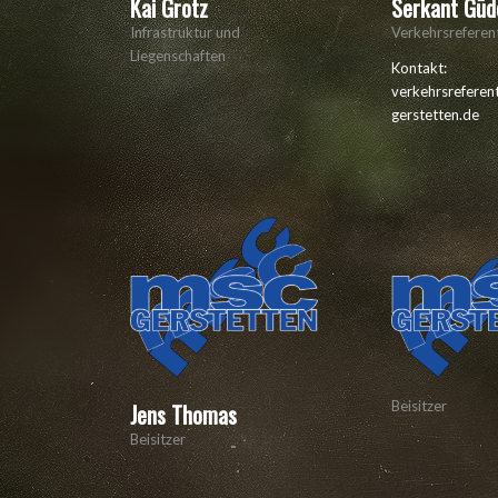
Kai Grotz
Serkant Güd
Infrastruktur und
Verkehrsreferen
Liegenschaften
Kontakt:
verkehrsrefere
gerstetten.de
Beisitzer
Jens Thomas
Beisitzer