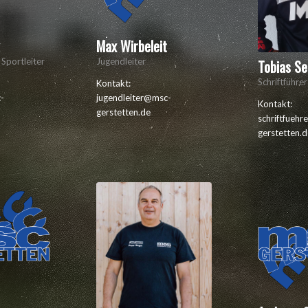
k
Max Wirbeleit
 Sportleiter
Jugendleiter
Tobias Se
Schriftführer
Kontakt:
c-
jugendleiter@msc-
Kontakt:
gerstetten.de
schriftfueh
gerstetten.d