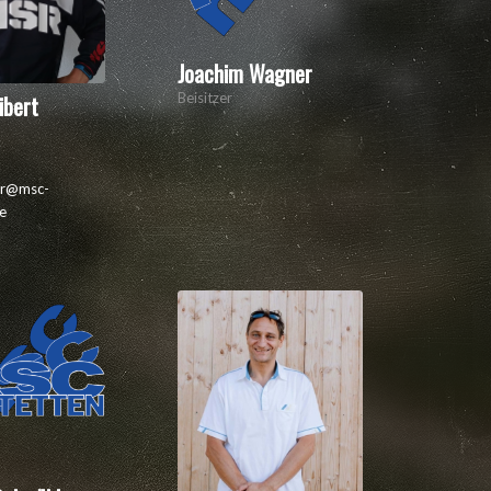
Joachim Wagner
Beisitzer
ibert
rer@msc-
e