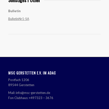
Sonstiges I Other
Bulletin
BulletinNr1-SA
MSC GERSTETTEN E.V. IM ADAC
Postfach 1206
89544 Gerstetten
Mail: info@msc-gerstetten.de
Fon Clubhaus: +497323 – 3676