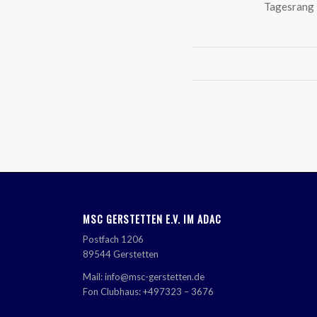
Tagesrang 
MSC GERSTETTEN E.V. IM ADAC
Postfach 1206
89544 Gerstetten
Mail: info@msc-gerstetten.de
Fon Clubhaus: +497323 – 3676