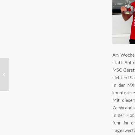
Am Wochen
statt. Auf
Keller / Junginger
MSC Gerste
zurück – Trautwein auf
siebten Plä
3 der 85er
In der MX 
konnte im e
Mit diesem
Zambrano k
In der Hob
fuhr im e
Tageswertu