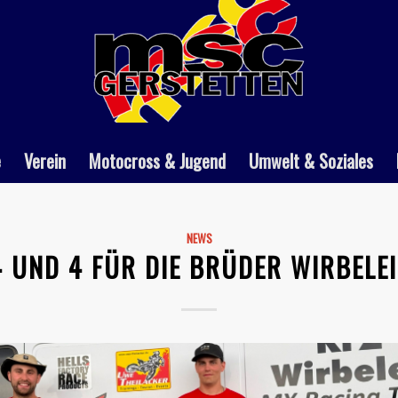
e
Verein
Motocross & Jugend
Umwelt & Soziales
NEWS
4 UND 4 FÜR DIE BRÜDER WIRBELEI